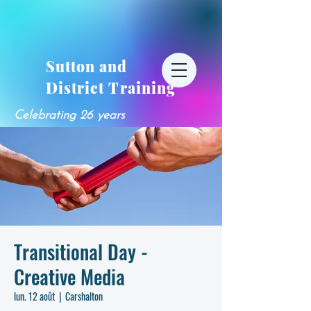
Sutton and
District Training
Celebrating 26 years
Transitional Day -
Creative Media
lun. 12 août
  |  
Carshalton