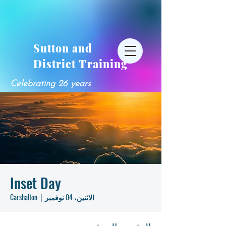
Sutton and
District Training
Celebrating 26 years
Inset Day
الاثنين، 04 نوفمبر
  |  
Carshalton