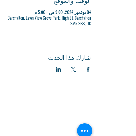
الوقت والموقع
04 نوفمبر 2024، 9:00 ص – 5:00 م
Carshalton, Lawn View Grove Park, High St, Carshalton
SM5 3BB, UK
شارِك هذا الحدث
Grove Park - HQ
Enquiries@suttondistrict.co.uk
0208 687 5225
ESOL - Carshalton