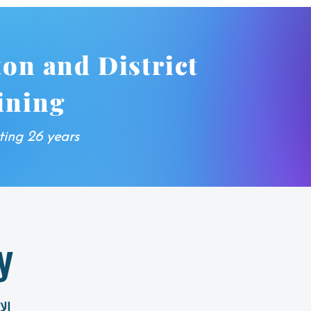
ton and District
ining
ting 26 years
y
الاثن