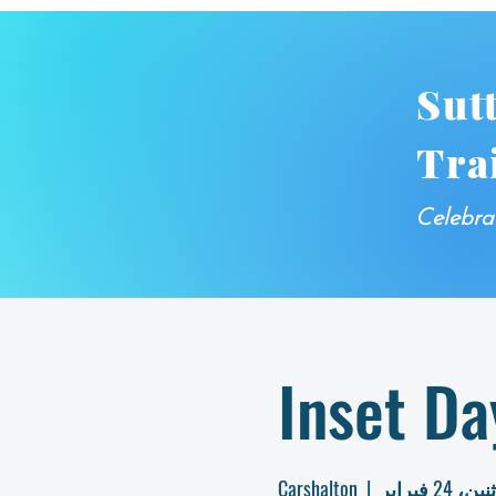
Sut
Tra
Celebra
Inset Da
ين، 24 فبراير
  |  
Carshalton